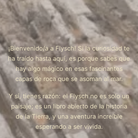
¡Bienvenido/a a Flysch! Si la curiosidad te
ha traído hasta aquí, es porque sabes que
hay algo mágico en esas fascinantes
capas de roca que se asoman al mar.
Y sí, tienes razón: el Flysch no es solo un
paisaje; es un libro abierto de la historia
de la Tierra, y una aventura increíble
esperando a ser vivida.